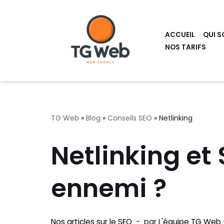
Aller
ACCUEIL
QUI S
au
NOS TARIFS
contenu
TG Web
»
Blog
»
Conseils SEO
»
Netlinking
Netlinking et
ennemi ?
Nos articles sur le SEO
par
L'équipe TG Web