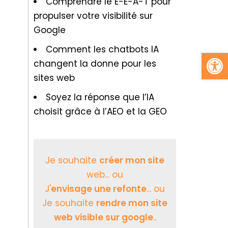
Comprendre le E-E-A-T pour
propulser votre visibilité sur
Google
Comment les chatbots IA
Ouv
changent la donne pour les
sites web
Soyez la réponse que l’IA
choisit grâce à l’AEO et la GEO
Je souhaite
créer mon site
web... ou
J'
envisage une refonte
... ou
Je souhaite
rendre mon site
web visible sur google
..