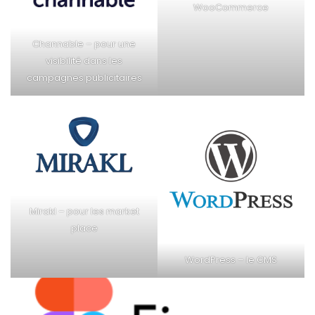
WooCommerce
Channable – pour une
visibilité dans les
campagnes publicitaires
Mirakl – pour les market
place
WordPress – le CMS