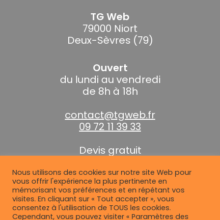
TG Web
79000 Niort
Deux-Sèvres (79)
Ouvert
du lundi au vendredi
de 8h à 18h
contact@tgweb.fr
09 72 11 39 33
Devis gratuit
Nous utilisons des cookies sur notre site Web pour
vous offrir l'expérience la plus pertinente en
A propos de TG Web
mémorisant vos préférences et en répétant vos
visites. En cliquant sur « Tout accepter », vous
consentez à l'utilisation de TOUS les cookies.
Qui sommes nous ?
Cependant, vous pouvez visiter « Paramètres des