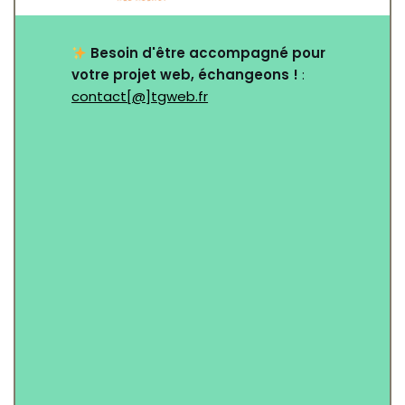
Besoin d'être accompagné pour
votre projet web, échangeons !
:
contact[@]tgweb.fr
Nom
*
Email
*
Objet
*