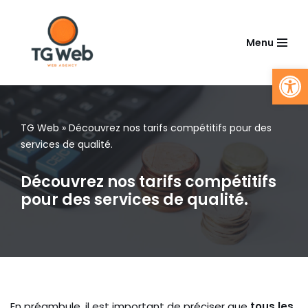
Aller
Menu
au
Ouv
contenu
TG Web
»
Découvrez nos tarifs compétitifs pour des
services de qualité.
Découvrez nos tarifs compétitifs
pour des services de qualité.
En préambule, il est important de préciser que
tous les