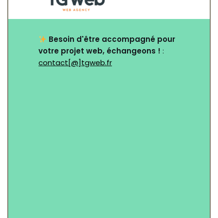
Besoin d'être accompagné pour
votre projet web, échangeons !
:
contact[@]tgweb.fr
Nom
*
Email
*
Objet
*