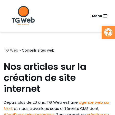
Aller
Menu
au
Ouv
contenu
TG Web
»
Conseils sites web
Nos articles sur la
création de site
internet
Depuis plus de 20 ans, TG Web est une
agence web sur
Niort
et nous travaillons sous différents CMS dont
WordPress principalement
. Tony, expert en
création de