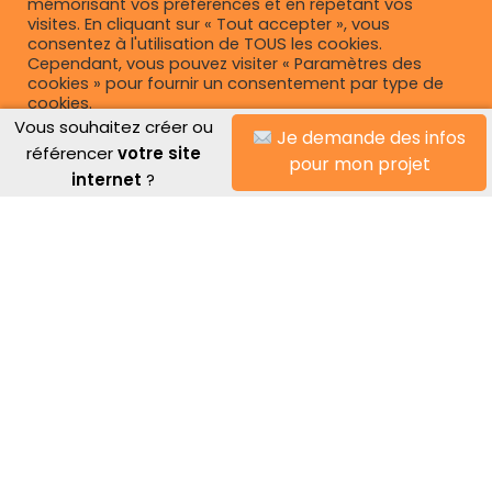
mémorisant vos préférences et en répétant vos
visites. En cliquant sur « Tout accepter », vous
consentez à l'utilisation de TOUS les cookies.
Cependant, vous pouvez visiter « Paramètres des
cookies » pour fournir un consentement par type de
cookies.
Vous souhaitez créer ou
Je demande des infos
Le SEA : Une stratégie incontournable pour la
Paramétrage des cookies
Tout accepter
référencer
votre site
pour mon projet
croissance en ligne
internet
?
Nos articles sur la création de site internet
,
Nos articles sur le
SEO
Introduction au SEA Le SEA, acronyme de Search Engine
Advertising, est une forme de publicité en ligne qui
permet aux annonceurs de promouvoir leurs produits et
services sur les moteurs de recherche. Cette stratégie
de marketing numérique joue un rôle…
Lire la suite »