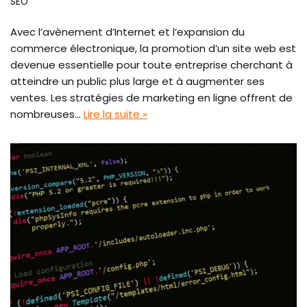
SEO
Avec l’avènement d’Internet et l’expansion du
commerce électronique, la promotion d’un site web est
devenue essentielle pour toute entreprise cherchant à
atteindre un public plus large et à augmenter ses
ventes. Les stratégies de marketing en ligne offrent de
nombreuses…
Lire la suite »