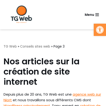
Aller
Menu
au
Ouv
contenu
TG Web
»
Conseils sites web
»
Page 3
Nos articles sur la
création de site
internet
Depuis plus de 20 ans, TG Web est une
agence web sur
Niort
et nous travaillons sous différents CMS dont
WordPress principalement
. Tony, expert en
création de