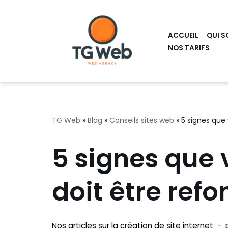
Aller
ACCUEIL
QUI S
au
NOS TARIFS
contenu
TG Web
»
Blog
»
Conseils sites web
»
5 signes que 
5 signes que 
doit être ref
Nos articles sur la création de site internet