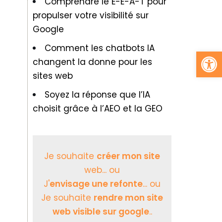
Comprendre le E-E-A-T pour
propulser votre visibilité sur
Google
Comment les chatbots IA
Ouv
changent la donne pour les
sites web
Soyez la réponse que l’IA
choisit grâce à l’AEO et la GEO
Je souhaite
créer mon site
web... ou
J'
envisage une refonte
... ou
Je souhaite
rendre mon site
web visible sur google
..