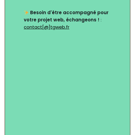
Besoin d'être accompagné pour
votre projet web, échangeons !
:
contact[@]tgweb.fr
Nom
*
Email
*
Objet
*
Message (Facultatif)