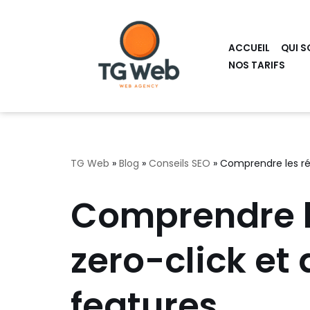
Aller
ACCUEIL
QUI S
au
NOS TARIFS
contenu
TG Web
»
Blog
»
Conseils SEO
»
Comprendre les rés
Comprendre l
zero-click et
features