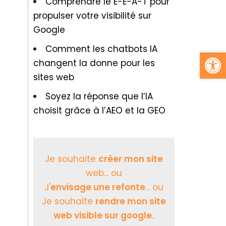
Comprendre le E-E-A-T pour
propulser votre visibilité sur
Google
Comment les chatbots IA
Ouv
changent la donne pour les
sites web
Soyez la réponse que l’IA
choisit grâce à l’AEO et la GEO
Je souhaite
créer mon site
web... ou
J'
envisage une refonte
... ou
Je souhaite
rendre mon site
web visible sur google
..