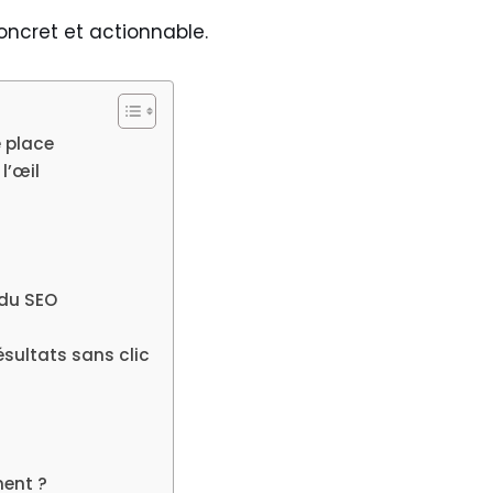
oncret et actionnable.
e place
l’œil
 du SEO
ésultats sans clic
ment ?