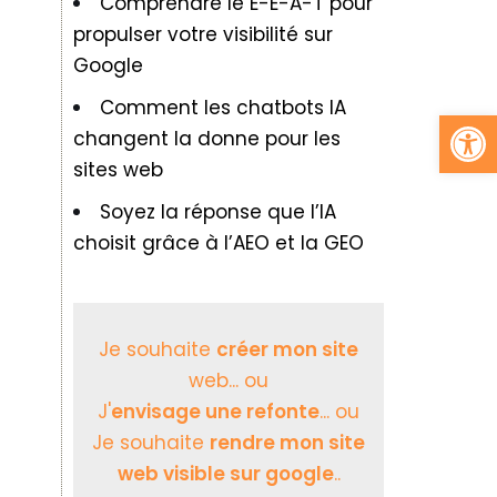
Comprendre le E-E-A-T pour
propulser votre visibilité sur
Google
Comment les chatbots IA
Ouv
changent la donne pour les
sites web
Soyez la réponse que l’IA
choisit grâce à l’AEO et la GEO
Je souhaite
créer mon site
web... ou
J'
envisage une refonte
... ou
Je souhaite
rendre mon site
web visible sur google
..