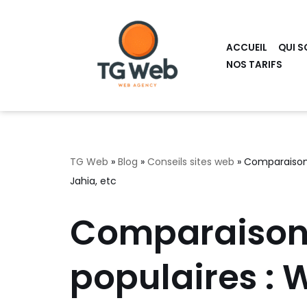
Aller
ACCUEIL
QUI S
au
NOS TARIFS
contenu
TG Web
»
Blog
»
Conseils sites web
»
Comparaison 
Jahia, etc
Comparaison
populaires : 